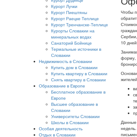
Офо
Курорт Дудинце
Курорт Лучки
Чтобы п
Курорт Пиештяны
обратит
Курорт Раецке Теплице
Стоимос
Курорт Тренчанске-Теплице
граждан
Курорты Словакии на
Сербии,
минеральных водах
10 дней
Санаторий Бойнице
Термальные источники в
Занимая
Словакии
форму, 
Недвижимость в Словакии
брониро
Купить дом в Словакии
Основан
Купить квартиру в Словакии
жителей
Снять квартиру в Словакии
Образование в Европе
в
Бесплатное образование в
с
Европе
т
Высшее образование в
з
Словакии
п
Университеты Словакии
Данны
Школы в Словакии
недель.
Особая деятельность
письмен
Отдых в Словакии