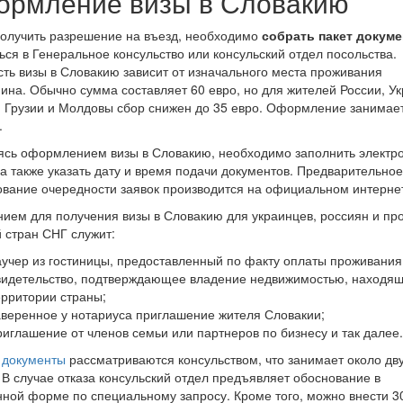
рмление визы в Словакию
олучить разрешение на въезд, необходимо
собрать пакет докуме
ься в Генеральное консульство или консульский отдел посольства.
ть визы в Словакию зависит от изначального места проживания
ина. Обычно сумма составляет 60 евро, но для жителей России, У
 Грузии и Молдовы сбор снижен до 35 евро. Оформление занимае
.
сь оформлением визы в Словакию, необходимо заполнить электр
а также указать дату и время подачи документов. Предварительное
вание очередности заявок производится на официальном интернет
ием для получения визы в Словакию для украинцев, россиян и пр
 стран СНГ служит:
аучер из гостиницы, предоставленный по факту оплаты проживания
видетельство, подтверждающее владение недвижимостью, находящ
ерритории страны;
аверенное у нотариуса приглашение жителя Словакии;
риглашение от членов семьи или партнеров по бизнесу и так далее.
е
документы
рассматриваются консульством, что занимает около дв
 В случае отказа консульский отдел предъявляет обоснование в
ной форме по специальному запросу. Кроме того, можно внести 30