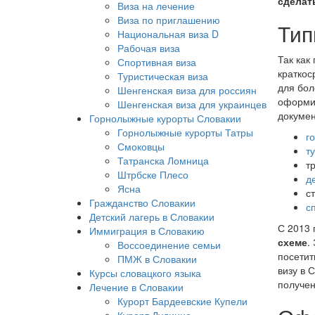
сделат
Виза на лечение
Виза по приглашению
Тип
Национальная виза D
Рабочая виза
Так как
Спортивная виза
краткос
Туристическая виза
для бол
Шенгенская виза для россиян
оформит
Шенгенская виза для украинцев
докумен
Горнолыжные курорты Словакии
Горнолыжные курорты Татры
г
Смоковцы
т
Татранска Ломница
т
Штрбске Плесо
д
Ясна
с
Гражданство Словакии
с
Детский лагерь в Словакии
С 2013 
Иммиграция в Словакию
схеме
.
Воссоединение семьи
посетит
ПМЖ в Словакии
визу в 
Курсы словацкого языка
получен
Лечение в Словакии
Курорт Бардеевские Купели