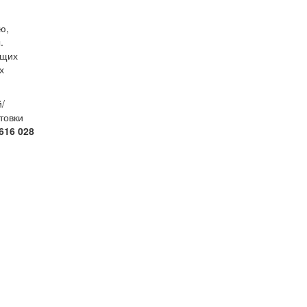
ю,
.
ющих
х
/
товки
616 028