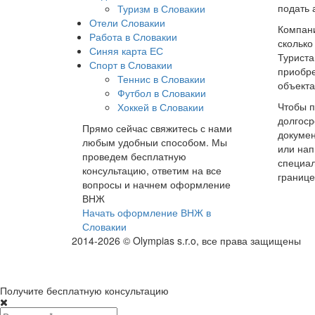
подать 
Туризм в Словакии
Отели Словакии
Компани
Работа в Словакии
сколько
Синяя карта ЕС
Турист
Спорт в Словакии
приобр
Теннис в Словакии
объекта
Футбол в Словакии
Чтобы п
Хоккей в Словакии
долгоср
Прямо сейчас свяжитесь с нами
докумен
любым удобныи способом. Мы
или нап
проведем бесплатную
специал
консультацию, ответим на все
границе
вопросы и начнем оформление
ВНЖ
Начать оформление ВНЖ в
Словакии
2014-2026 © Olympias s.r.o, все права защищены
Получите бесплатную консультацию