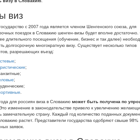
ь визу в Словакию
.
ы виз
 государство с 2007 года является членом Шенгенского союза, для
рочных поездок в Словакию шенген-визы будет вполне достаточно.
ее длительного посещения (обучение, бизнес и так далее) необхо
ь долгосрочную многократную визу. Существует несколько типов
тов, разрешающих въезд:
остевые
;
уристические
;
ранзитные;
еловые
;
туденческие;
портивные
.
года для россиян виза в Словакию
может быть получена по упр
 Это изменение в законодательстве привело к увеличению желающ
ь замечательную страну. Каждый год количество поданных докумен
Словакию растет. Представители государства одобряют свыше 98%
ных заявок.