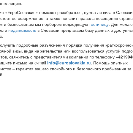
апелляцию.
я «ЕвроСловакия» поможет разобраться, нужна ли виза в Словаки
 стоит ее оформление, а также пояснит правила посещения страны
ам и бизнесменам мы подберем подходящую
гостиницу
. Для жела
ести
недвижимость
в Словакии предлагаем базу данных о доступны
х.
олучить подробные разъяснения порядка получения краткосрочной
очной визы, вида на жительства или воспользоваться услугой подго
тов, свяжитесь с представителями компании по телефону
+421904
ишите письмо на e-mail
info@euroslovakia.ru
. Помощь опытных
истов – гарантия вашего спокойного и безопасного пребывания за
й.