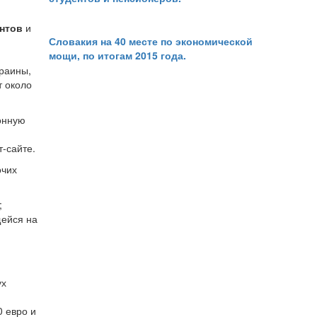
нтов
и
Словакия на 40 месте по экономической
мощи, по итогам 2015 года.
краины,
т около
онную
-сайте.
очих
;
ейся на
ух
 евро и