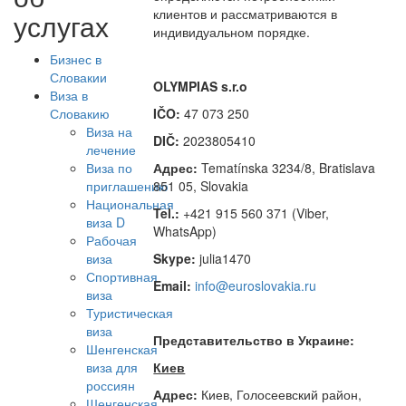
клиентов и рассматриваются в
услугах
индивидуальном порядке.
Бизнес в
Словакии
OLYMPIAS s.r.o
Виза в
Словакию
IČO:
47 073 250
Виза на
DIČ:
2023805410
лечение
Виза по
Адрес:
Tematínska 3234/8, Bratislava
приглашению
851 05, Slovakia
Национальная
Tel.:
+421 915 560 371 (Viber,
виза D
WhatsApp)
Рабочая
виза
Skype:
julia1470
Спортивная
Email:
info@euroslovakia.ru
виза
Туристическая
виза
Представительство в Украине:
Шенгенская
виза для
Киев
россиян
Адрес:
Киев, Голосеевский район,
Шенгенская