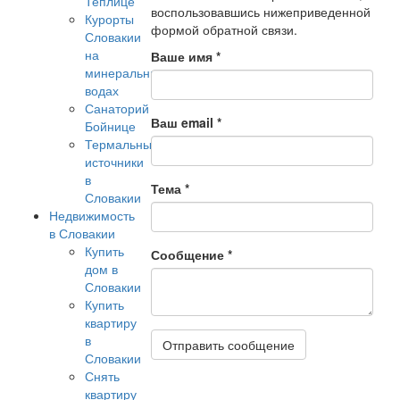
Теплице
воспользовавшись нижеприведенной
Курорты
формой обратной связи.
Словакии
на
Ваше имя
*
минеральных
водах
Санаторий
Ваш email
*
Бойнице
Термальные
источники
в
Тема
*
Словакии
Недвижимость
в Словакии
Купить
Сообщение
*
дом в
Словакии
Купить
квартиру
в
Словакии
Снять
квартиру