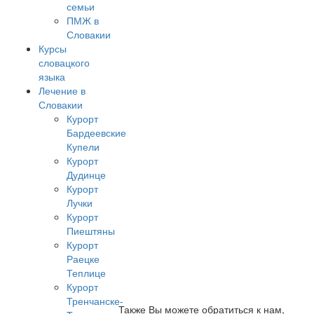
семьи
ПМЖ в
Словакии
Курсы
словацкого
языка
Лечение в
Словакии
Курорт
Бардеевские
Купели
Курорт
Дудинце
Курорт
Лучки
Курорт
Пиештяны
Курорт
Раецке
Теплице
Курорт
Тренчанске-
Также Вы можете обратиться к нам,