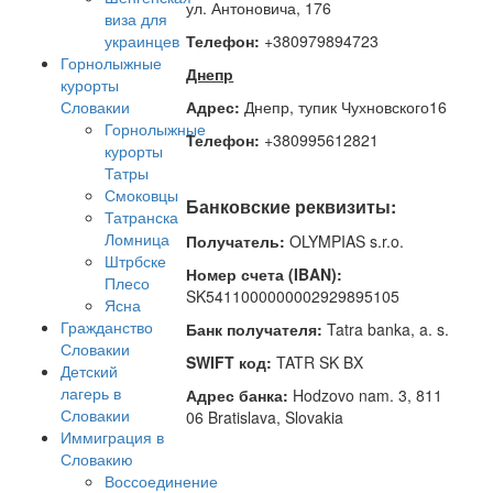
ул. Антоновича, 176
виза для
украинцев
Телефон:
+380979894723
Горнолыжные
Днепр
курорты
Словакии
Адрес:
Днепр, тупик Чухновского16
Горнолыжные
Телефон:
+380995612821
курорты
Татры
Смоковцы
Банковские реквизиты:
Татранска
Ломница
Получатель:
OLYMPIAS s.r.o.
Штрбске
Номер счета (IBAN)
:
Плесо
SK5411000000002929895105
Ясна
Гражданство
Банк получателя:
Tatra banka, a. s.
Словакии
SWIFT код:
TATR SK BX
Детский
лагерь в
Адрес банка:
Hodzovo nam. 3, 811
Словакии
06 Bratislava, Slovakia
Иммиграция в
Словакию
Воссоединение