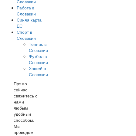
Словакии
Работа в
Словакии
Синяя карта
ЕС
Спорт в
Словакии
Теннис в
Словакии
Футбол в
Словакии
Хоккей в
Словакии
Прямо
сейчас
свяжитесь с
нами
любым
удобныи
способом.
Мы
проведем