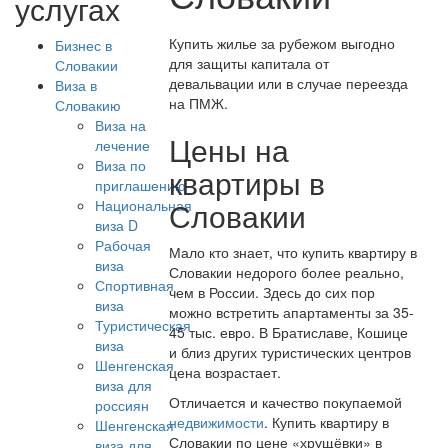
услугах
Купить жилье за рубежом выгодно
Бизнес в
для защиты капитала от
Словакии
девальвации или в случае переезда
Виза в
на ПМЖ.
Словакию
Виза на
Цены на
лечение
Виза по
квартиры в
приглашению
Словакии
Национальная
виза D
Рабочая
Мало кто знает, что купить квартиру в
виза
Словакии недорого более реально,
Спортивная
чем в России. Здесь до сих пор
виза
можно встретить апартаменты за 35-
Туристическая
45 тыс. евро. В Братиславе, Кошице
виза
и близ других туристических центров
Шенгенская
цена возрастает.
виза для
Отличается и качество покупаемой
россиян
недвижимости
. Купить квартиру в
Шенгенская
Словакии по цене «хрущёвки» в
виза для