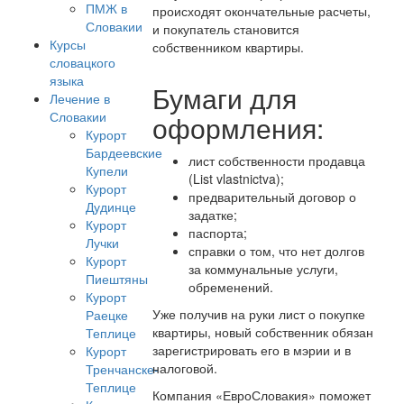
ПМЖ в
происходят окончательные расчеты,
Словакии
и покупатель становится
Курсы
собственником квартиры.
словацкого
языка
Бумаги для
Лечение в
Словакии
оформления:
Курорт
Бардеевские
лист собственности продавца
Купели
(List vlastnictva);
Курорт
предварительный договор о
Дудинце
задатке;
Курорт
паспорта;
Лучки
справки о том, что нет долгов
Курорт
за коммунальные услуги,
Пиештяны
обременений.
Курорт
Уже получив на руки лист о покупке
Раецке
квартиры, новый собственник обязан
Теплице
зарегистрировать его в мэрии и в
Курорт
налоговой.
Тренчанске-
Теплице
Компания «ЕвроСловакия» поможет