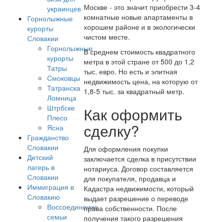
Москве - это значит приобрести 3-4
украинцев
комнатные новые апартаменты в
Горнолыжные
хорошем районе и в экологически
курорты
чистом месте.
Словакии
Горнолыжные
В среднем стоимость квадратного
курорты
метра в этой стране от 500 до 1,2
Татры
тыс. евро. Но есть и элитная
Смоковцы
недвижимость цена, на которую от
Татранска
1,8-5 тыс. за квадратный метр.
Ломница
Штрбске
Как оформить
Плесо
сделку?
Ясна
Гражданство
Словакии
Для оформления покупки
Детский
заключается сделка в присутствии
лагерь в
нотариуса. Договор составляется
Словакии
для покупателя, продавца и
Иммиграция в
Кадастра недвижимости, который
Словакию
выдает разрешение о переводе
Воссоединение
права собственности. После
семьи
получения такого разрешения