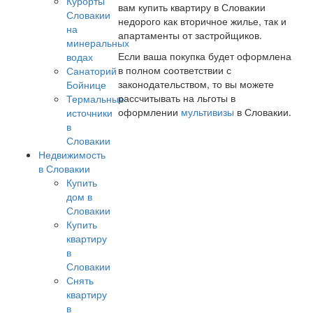
Курорты
вам купить квартиру в Словакии
Словакии
недорого как вторичное жилье, так и
на
апартаменты от застройщиков.
минеральных
Если ваша покупка будет оформлена
водах
в полном соответствии с
Санаторий
законодательством, то вы можете
Бойнице
рассчитывать на льготы в
Термальные
оформлении
мультивизы
в Словакии.
источники
в
Словакии
Недвижимость
в Словакии
Купить
дом в
Словакии
Купить
квартиру
в
Словакии
Снять
квартиру
в