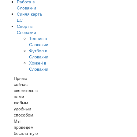
Работа в
Словакии
Синяя карта
ЕС
Спорт в
Словакии
Теннис в
Словакии
Футбол в
Словакии
Хоккей в
Словакии
Прямо
сейчас
свяжитесь с
нами
любым
удобныи
способом.
Мы
проведем
бесплатную