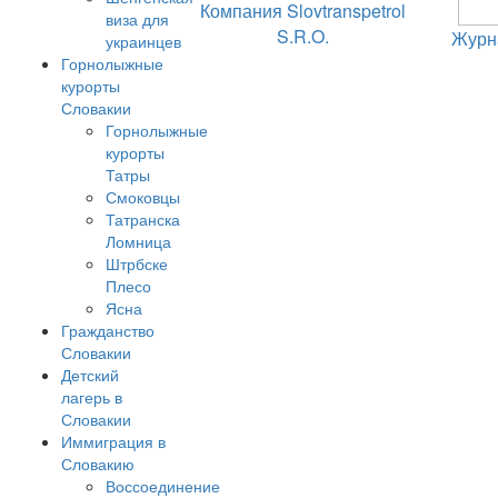
Компания Slovtranspetrol
виза для
S.R.O.
Журн
украинцев
Горнолыжные
курорты
Словакии
Горнолыжные
курорты
Татры
Смоковцы
Татранска
Ломница
Штрбске
Плесо
Ясна
Гражданство
Словакии
Детский
лагерь в
Словакии
Иммиграция в
Словакию
Воссоединение