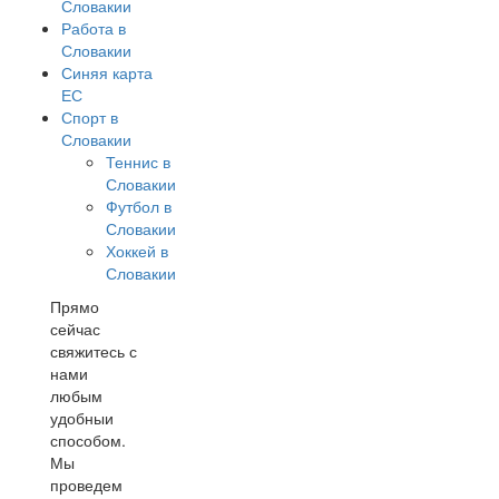
Словакии
Работа в
Словакии
Синяя карта
ЕС
Спорт в
Словакии
Теннис в
Словакии
Футбол в
Словакии
Хоккей в
Словакии
Прямо
сейчас
свяжитесь с
нами
любым
удобныи
способом.
Мы
проведем