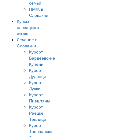
семьи
ПМЖ в
Словакии
Курсы
словацкого
языка
Лечение в
Словакии
Курорт
Бардеевские
Купели
Курорт
Дудинце
Курорт
Лучки
Курорт
Пиештяны
Курорт
Раецке
Теплице
Курорт
Тренчанске-