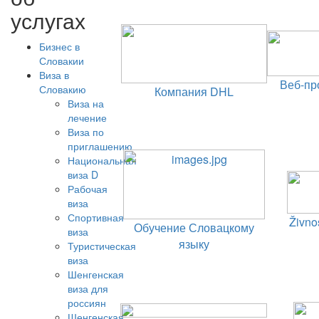
услугах
Бизнес в
Словакии
Виза в
Веб-про
Словакию
Компания DHL
Виза на
лечение
Виза по
приглашению
Национальная
виза D
Рабочая
виза
Спортивная
Živno
Обучение Словацкому
виза
языку
Туристическая
виза
Шенгенская
виза для
россиян
Шенгенская