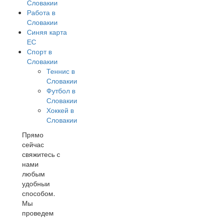
Словакии
Работа в
Словакии
Синяя карта
ЕС
Спорт в
Словакии
Теннис в
Словакии
Футбол в
Словакии
Хоккей в
Словакии
Прямо
сейчас
свяжитесь с
нами
любым
удобныи
способом.
Мы
проведем