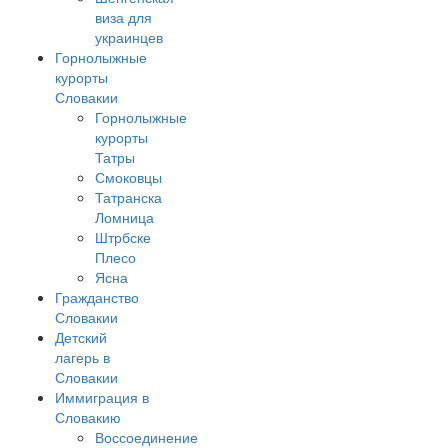
виза для
украинцев
Горнолыжные
курорты
Словакии
Горнолыжные
курорты
Татры
Смоковцы
Татранска
Ломница
Штрбске
Плесо
Ясна
Гражданство
Словакии
Детский
лагерь в
Словакии
Иммиграция в
Словакию
Воссоединение