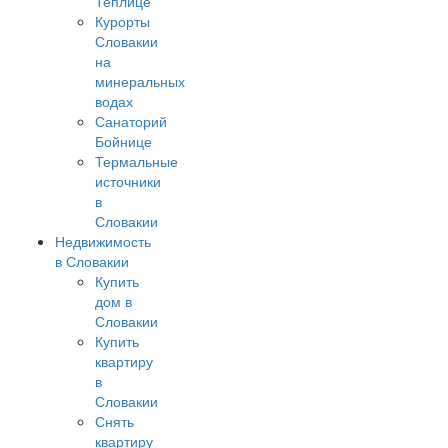
Теплице
Курорты
Словакии
на
минеральных
водах
Санаторий
Бойнице
Термальные
источники
в
Словакии
Недвижимость
в Словакии
Купить
дом в
Словакии
Купить
квартиру
в
Словакии
Снять
квартиру