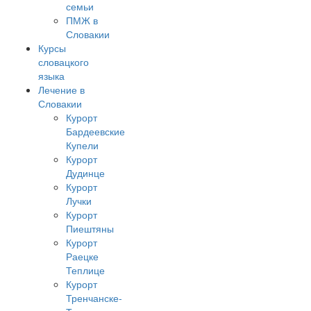
семьи
ПМЖ в
Словакии
Курсы
словацкого
языка
Лечение в
Словакии
Курорт
Бардеевские
Купели
Курорт
Дудинце
Курорт
Лучки
Курорт
Пиештяны
Курорт
Раецке
Теплице
Курорт
Тренчанске-