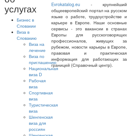
Evrokatalog.eu
- крупнейший
услугах
общеевропейский портал на русском
языке о работе, трудоустройстве и
Бизнес в
карьере в Европе. Наши основные
Словакии
сервисы - это вакансии в странах
Виза в
Европы для русскоговорящих
Словакию
профессионалов, живущих за
Виза на
рубежом, новости карьеры в Европе,
лечение
правовая и практическая
Виза по
информация для работающих за
приглашению
границей (Справочный центр).
Национальная
виза D
Рабочая
виза
Спортивная
виза
Туристическая
виза
Шенгенская
виза для
россиян
Шенгенская