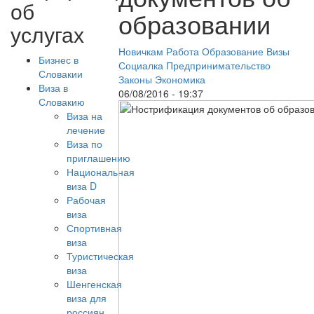
об
образовании
услугах
Новичкам
Работа
Образование
Визы
Бизнес в
Социалка
Предпринимательство
Словакии
Законы
Экономика
Виза в
06/08/2016 - 19:37
Словакию
Виза на
лечение
Виза по
приглашению
Национальная
виза D
Рабочая
виза
Спортивная
виза
Туристическая
виза
Шенгенская
виза для
россиян