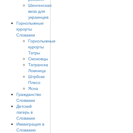
Шенгенская
виза для
украинцев
Горнолыжные
курорты
Словакии
Горнолыжные
курорты
Татры
Смоковцы
Татранска
Ломница
Штрбске
Плесо
Ясна
Гражданство
Словакии
Детский
лагерь в
Словакии
Иммиграция в
Словакию