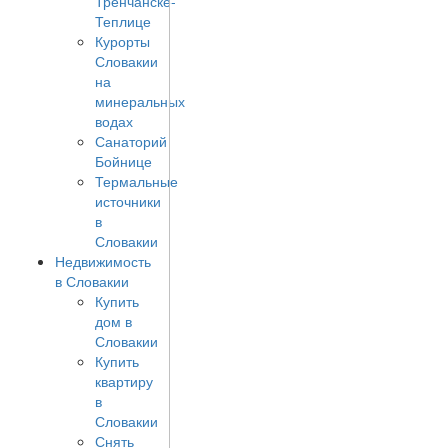
Тренчанске-
Теплице
Курорты
Словакии
на
минеральных
водах
Санаторий
Бойнице
Термальные
источники
в
Словакии
Недвижимость
в Словакии
Купить
дом в
Словакии
Купить
квартиру
в
Словакии
Снять