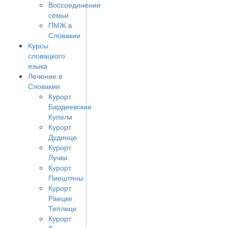
Воссоединение
семьи
ПМЖ в
Словакии
Курсы
словацкого
языка
Лечение в
Словакии
Курорт
Бардеевские
Купели
Курорт
Дудинце
Курорт
Лучки
Курорт
Пиештяны
Курорт
Раецке
Теплице
Курорт