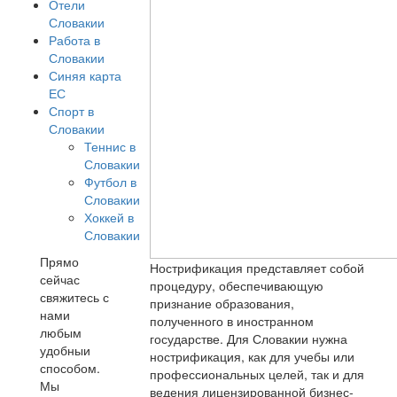
Отели
Словакии
Работа в
Словакии
Синяя карта
ЕС
Спорт в
Словакии
Теннис в
Словакии
Футбол в
Словакии
Хоккей в
Словакии
Прямо
Нострификация представляет собой
сейчас
процедуру, обеспечивающую
свяжитесь с
признание образования,
нами
полученного в иностранном
любым
государстве. Для Словакии нужна
удобныи
нострификация, как для учебы или
способом.
профессиональных целей, так и для
Мы
ведения лицензированной бизнес-