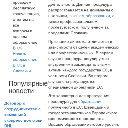
проведем
деятельности. Данная процедура
бесплатную
распространяется на документы о
консультацию,
школьном,
высшем образовании
, а
ответим на
также профессиональном
все
послевузовском, полученном за
вопросы и
пределами Словакии.
начнем
Признание диплома отличается в
оформление
зависимости от целей академических
ВНЖ
или профессиональных. В первом
Начать
случае процедура регулируется
оформление
внутренними законодательными
ВНЖ в
актами каждого государства ЕС, в
Словакии
частности Словакии. Во втором
Популярные
случае она регулируется
специальной директивой ЕС.
новости
Это характерно для проведения
процедуры для
образования
,
Договор о
полученного в ЕС, Швейцарии и
сотрудничестве с
государств-участников Европейского
компанией
экономического пространства.
экспресс доставки
Высшее образование любого уровня,
DHL