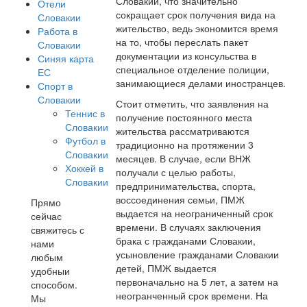
Словакии, что значительно
Отели
сокращает срок получения вида на
Словакии
жительство, ведь экономится время
Работа в
на то, чтобы переслать пакет
Словакии
документации из консульства в
Синяя карта
специальное отделение полиции,
ЕС
занимающиеся делами иностранцев.
Спорт в
Словакии
Стоит отметить, что заявления на
Теннис в
получение постоянного места
Словакии
жительства рассматриваются
Футбол в
традиционно на протяжении 3
Словакии
месяцев. В случае, если ВНЖ
Хоккей в
получали с целью работы,
Словакии
предпринимательства, спорта,
воссоединения семьи, ПМЖ
Прямо
выдается на неограниченный срок
сейчас
времени. В случаях заключения
свяжитесь с
брака с гражданами Словакии,
нами
усыновление гражданами Словакии
любым
детей, ПМЖ выдается
удобныи
первоначально на 5 лет, а затем на
способом.
неогранченный срок времени. На
Мы