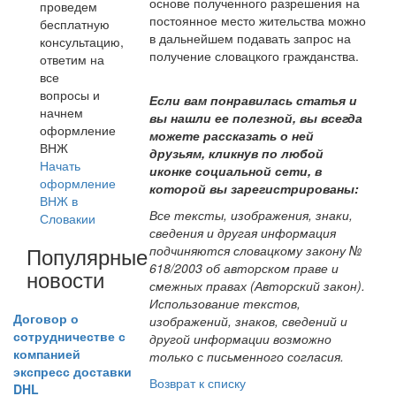
основе полученного разрешения на
проведем
постоянное место жительства можно
бесплатную
в дальнейшем подавать запрос на
консультацию,
получение словацкого гражданства.
ответим на
все
вопросы и
Если вам понравилась статья и
начнем
вы нашли ее полезной, вы всегда
оформление
можете рассказать о ней
ВНЖ
друзьям, кликнув по любой
Начать
иконке социальной сети, в
оформление
которой вы зарегистрированы:
ВНЖ в
Все тексты, изображения, знаки,
Словакии
сведения и другая информация
Популярные
подчиняются словацкому закону №
618/2003 об авторском праве и
новости
смежных правах (Авторский закон).
Использование текстов,
Договор о
изображений, знаков, сведений и
сотрудничестве с
другой информации возможно
компанией
только с письменного согласия.
экспресс доставки
Возврат к списку
DHL