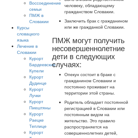
Воссоединение
человеку, обладающему
семьи
гражданством Словакии.
ПМЖ в
Заключить брак с гражданином
Словакии
или же гражданкой Словакии.
Курсы
словацкого
ПМЖ могут получить
языка
несовершеннолетние
Лечение в
Словакии
дети в следующих
Курорт
случаях:
Бардеевские
Купели
Опекун состоит в браке с
Курорт
гражданином Словакии и
Дудинце
постоянно проживает на
Курорт
территории этой страны.
Лучки
Курорт
Родитель обладает постоянной
Пиештяны
регистрацией в Словакии или
Курорт
постоянным видом на
Раецке
жительство. Это правило
Теплице
распространяется на
Курорт
совершеннолетних детей,