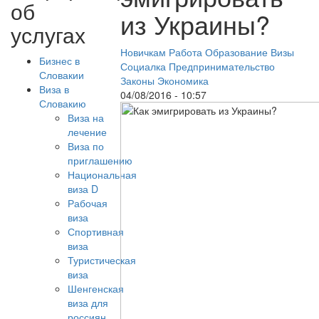
об
из Украины?
услугах
Новичкам
Работа
Образование
Визы
Бизнес в
Социалка
Предпринимательство
Словакии
Законы
Экономика
Виза в
04/08/2016 - 10:57
Словакию
Виза на
лечение
Виза по
приглашению
Национальная
виза D
Рабочая
виза
Спортивная
виза
Туристическая
виза
Шенгенская
виза для
россиян