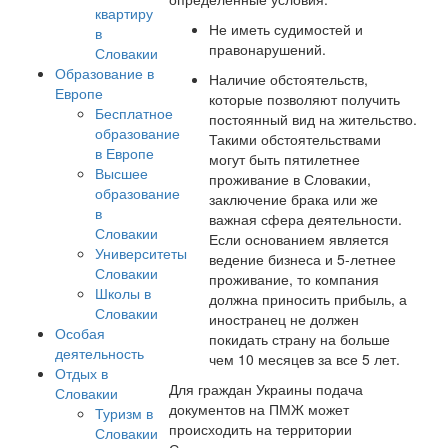
квартиру
Не иметь судимостей и
в
правонарушений.
Словакии
Образование в
Наличие обстоятельств,
Европе
которые позволяют получить
Бесплатное
постоянный вид на жительство.
образование
Такими обстоятельствами
в Европе
могут быть пятилетнее
Высшее
проживание в Словакии,
образование
заключение брака или же
в
важная сфера деятельности.
Словакии
Если основанием является
Университеты
ведение бизнеса и 5-летнее
Словакии
проживание, то компания
Школы в
должна приносить прибыль, а
Словакии
иностранец не должен
Особая
покидать страну на больше
деятельность
чем 10 месяцев за все 5 лет.
Отдых в
Для граждан Украины подача
Словакии
документов на ПМЖ может
Туризм в
происходить на территории
Словакии