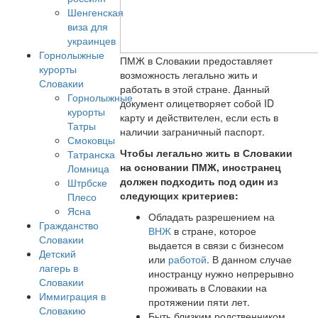
Шенгенская
виза для
украинцев
Горнолыжные
ПМЖ в Словакии предоставляет
курорты
возможность легально жить и
Словакии
работать в этой стране. Данный
Горнолыжные
документ олицетворяет собой ID
курорты
карту и действителен, если есть в
Татры
наличии заграничный паспорт.
Смоковцы
Чтобы легально жить в Словакии
Татранска
на основании ПМЖ, иностранец
Ломница
должен подходить под один из
Штрбске
следующих критериев:
Плесо
Ясна
Обладать разрешением на
Гражданство
ВНЖ
в стране, которое
Словакии
выдается в связи с бизнесом
Детский
или
работой
. В данном случае
лагерь в
иностранцу нужно непрерывно
Словакии
проживать в Словакии на
Иммиграция в
протяжении пяти лет.
Словакию
Быть близким родственником