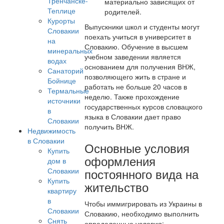
Тренчанске-
материально зависящих от
Теплице
родителей.
Курорты
Выпускники школ и студенты могут
Словакии
поехать учиться в университет в
на
Словакию. Обучение в высшем
минеральных
учебном заведении является
водах
основанием для получения ВНЖ,
Санаторий
позволяющего жить в стране и
Бойнице
работать не больше 20 часов в
Термальные
неделю. Также прохождение
источники
государственных курсов словацкого
в
языка в Словакии дает право
Словакии
получить ВНЖ.
Недвижимость
в Словакии
Основные условия
Купить
оформления
дом в
постоянного вида на
Словакии
Купить
жительство
квартиру
в
Чтобы иммигрировать из Украины в
Словакии
Словакию, необходимо выполнить
Снять
определенные условия: