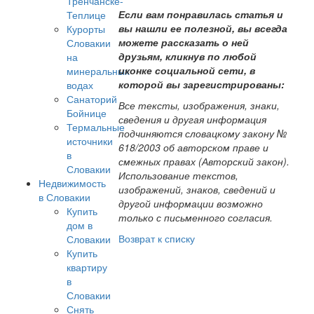
Тренчанске-
Если вам понравилась статья и
Теплице
вы нашли ее полезной, вы всегда
Курорты
можете рассказать о ней
Словакии
друзьям, кликнув по любой
на
иконке социальной сети, в
минеральных
которой вы зарегистрированы:
водах
Санаторий
Все тексты, изображения, знаки,
Бойнице
сведения и другая информация
Термальные
подчиняются словацкому закону №
источники
618/2003 об авторском праве и
в
смежных правах (Авторский закон).
Словакии
Использование текстов,
Недвижимость
изображений, знаков, сведений и
в Словакии
другой информации возможно
Купить
только с письменного согласия.
дом в
Возврат к списку
Словакии
Купить
квартиру
в
Словакии
Снять