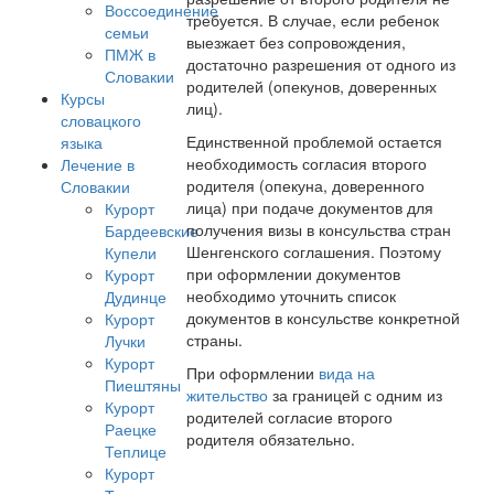
Воссоединение
требуется. В случае, если ребенок
семьи
выезжает без сопровождения,
ПМЖ в
достаточно разрешения от одного из
Словакии
родителей (опекунов, доверенных
Курсы
лиц).
словацкого
Единственной проблемой остается
языка
необходимость согласия второго
Лечение в
родителя (опекуна, доверенного
Словакии
лица) при подаче документов для
Курорт
получения визы в консульства стран
Бардеевские
Шенгенского соглашения. Поэтому
Купели
при оформлении документов
Курорт
необходимо уточнить список
Дудинце
документов в консульстве конкретной
Курорт
страны.
Лучки
Курорт
При оформлении
вида на
Пиештяны
жительство
за границей с одним из
Курорт
родителей согласие второго
Раецке
родителя обязательно.
Теплице
Курорт