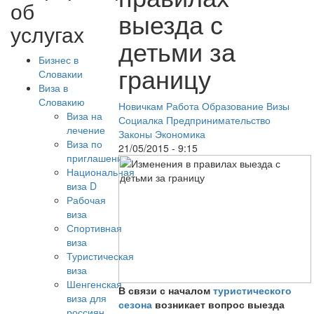
об
выезда с
услугах
детьми за
Бизнес в
границу
Словакии
Виза в
Словакию
Новичкам
Работа
Образование
Визы
Виза на
Социалка
Предпринимательство
лечение
Законы
Экономика
Виза по
21/05/2015 - 9:15
приглашению
Национальная
виза D
Рабочая
виза
Спортивная
виза
Туристическая
виза
Шенгенская
В связи с началом
туристического
виза для
сезона
возникает вопрос выезда
россиян