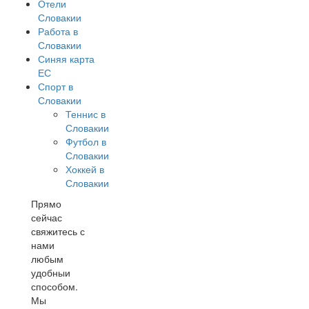
Отели
Словакии
Работа в
Словакии
Синяя карта
ЕС
Спорт в
Словакии
Теннис в
Словакии
Футбол в
Словакии
Хоккей в
Словакии
Прямо
сейчас
свяжитесь с
нами
любым
удобныи
способом.
Мы