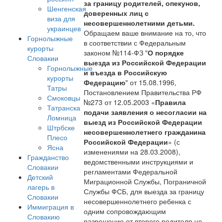
за границу родителей, опекунов,
Шенгенская
доверенных лиц с
виза для
несовершеннолетними детьми.
украинцев
Обращаем ваше внимание на то, что
Горнолыжные
в соответствии с Федеральным
курорты
законом №114-ФЗ "
О порядке
Словакии
выезда из Российской Федерации
Горнолыжные
и въезда в Российскую
курорты
Федерацию
" от 15.08.1996,
Татры
Постановлением Правительства РФ
Смоковцы
№273 от 12.05.2003 «
Правила
Татранска
подачи заявления о несогласии на
Ломница
выезд из Российской Федерации
Штрбске
несовершеннолетнего гражданина
Плесо
Российской Федерации
» (с
Ясна
изменениями на 28.03.2008),
Гражданство
ведомственными инструкциями и
Словакии
регламентами Федеральной
Детский
Миграционной Службы, Пограничной
лагерь в
Службы ФСБ, для выезда за границу
Словакии
несовершеннолетнего ребенка с
Иммиграция в
одним сопровождающим
Словакию
разрешение от второго родителя не