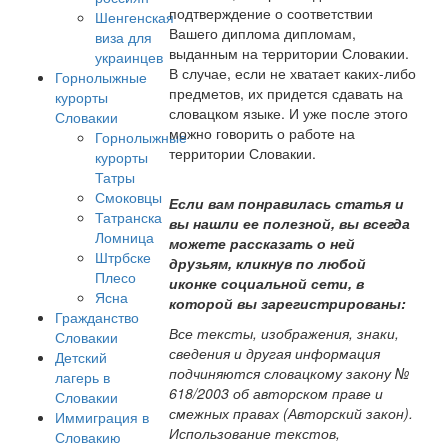
подтверждение о соответствии
Шенгенская
Вашего диплома дипломам,
виза для
выданным на территории Словакии.
украинцев
В случае, если не хватает каких-либо
Горнолыжные
предметов, их придется сдавать на
курорты
словацком языке. И уже после этого
Словакии
можно говорить о работе на
Горнолыжные
территории Словакии.
курорты
Татры
Смоковцы
Если вам понравилась статья и
Татранска
вы нашли ее полезной, вы всегда
Ломница
можете рассказать о ней
Штрбске
друзьям, кликнув по любой
Плесо
иконке социальной сети, в
Ясна
которой вы зарегистрированы:
Гражданство
Все тексты, изображения, знаки,
Словакии
сведения и другая информация
Детский
подчиняются словацкому закону №
лагерь в
618/2003 об авторском праве и
Словакии
смежных правах (Авторский закон).
Иммиграция в
Использование текстов,
Словакию