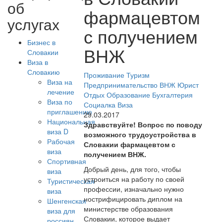
об
фармацевтом
услугах
с получением
Бизнес в
ВНЖ
Словакии
Виза в
Словакию
Проживание
Туризм
Виза на
Предпринимательство
ВНЖ
Юрист
лечение
Отдых
Образование
Бухгалтерия
Виза по
Социалка
Виза
приглашению
29.03.2017
Национальная
Здравствуйте! Вопрос по поводу
виза D
возможного трудоустройства в
Рабочая
Словакии фармацевтом с
виза
получением ВНЖ.
Спортивная
Добрый день, для того, чтобы
виза
устроиться на работу по своей
Туристическая
профессии, изначально нужно
виза
нострифицировать диплом на
Шенгенская
министерстве образования
виза для
Словакии, которое выдает
россиян