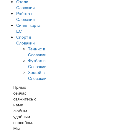
Отели
Словакии
Работа в
Словакии
Синяя карта
ЕС
Спорт в
Словакии
Теннис в
Словакии
Футбол в
Словакии
Хоккей в
Словакии
Прямо
сейчас
свяжитесь с
нами
любым
удобныи
способом.
Мы