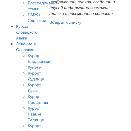
изображений, знаков, сведений и
Воссоединение
другой информации возможно
семьи
только с письменного согласия.
ПМЖ в
Словакии
Возврат к списку
Курсы
словацкого
языка
Лечение в
Словакии
Курорт
Бардеевские
Купели
Курорт
Дудинце
Курорт
Лучки
Курорт
Пиештяны
Курорт
Раецке
Теплице
Курорт