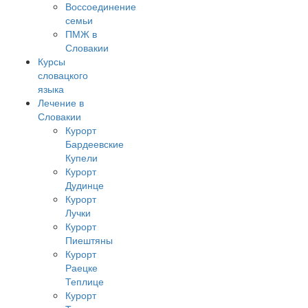
Воссоединение
семьи
ПМЖ в
Словакии
Курсы
словацкого
языка
Лечение в
Словакии
Курорт
Бардеевские
Купели
Курорт
Дудинце
Курорт
Лучки
Курорт
Пиештяны
Курорт
Раецке
Теплице
Курорт