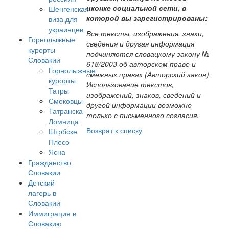
иконке социальной сети, в
Шенгенская
которой вы зарегистрированы:
виза для
украинцев
Все тексты, изображения, знаки,
Горнолыжные
сведения и другая информация
курорты
подчиняются словацкому закону №
Словакии
618/2003 об авторском праве и
Горнолыжные
смежных правах (Авторский закон).
курорты
Использование текстов,
Татры
изображений, знаков, сведений и
Смоковцы
другой информации возможно
Татранска
только с письменного согласия.
Ломница
Возврат к списку
Штрбске
Плесо
Ясна
Гражданство
Словакии
Детский
лагерь в
Словакии
Иммиграция в
Словакию