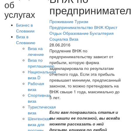
об
предпринимател
услугах
Проживание
Туризм
Бизнес в
Предпринимательство
ВНЖ
Юрист
Словакии
Отдых
Образование
Бухгалтерия
Виза в
Социалка
Виза
Словакию
28.06.2016
Виза на
Продление ВНЖ по
лечение
предпринимательству зависит от
Виза по
прибыли, которую фирма
приглашению
задекларировала по результатам
Национальная
отчетного года. Если эта прибыль
виза D
превышает минимум, предписанный
Рабочая
законом, то можно претендовать на
виза
ВНЖ свыше 1 года, максимально до
Спортивная
5 лет.
виза
Туристическая
Если вам понравилась статья и
виза
вы нашли ее полезной, вы всегда
Шенгенская
можете рассказать о ней
виза для
друзьям, кликнув по любой
россиян