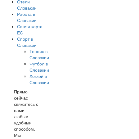
Отели
Словакии
Работа в
Словакии
Синяя карта
ЕС
Спорт в
Словакии
Теннис в
Словакии
Футбол в
Словакии
Хоккей в
Словакии
Прямо
сейчас
свяжитесь с
нами
любым
удобныи
способом.
Мы