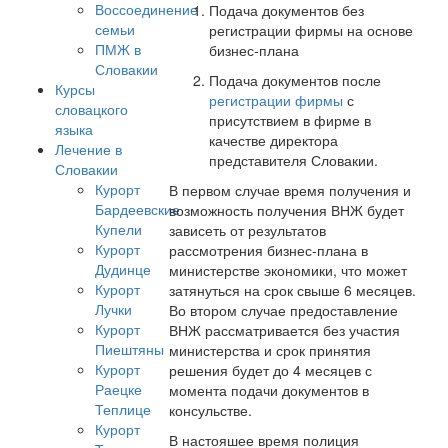
Воссоединение
Подача документов без
семьи
регистрации фирмы на основе
ПМЖ в
бизнес-плана
Словакии
Подача документов после
Курсы
регистрации фирмы
с
словацкого
присутствием в фирме в
языка
качестве директора
Лечение в
представителя Словакии.
Словакии
Курорт
В первом случае время получения и
Бардеевские
возможность получения ВНЖ будет
Купели
зависеть от результатов
Курорт
рассмотрения бизнес-плана в
Дудинце
министерстве экономики, что может
Курорт
затянуться на срок свыше 6 месяцев.
Лучки
Во втором случае предоставление
Курорт
ВНЖ рассматривается без участия
Пиештяны
министерства и срок принятия
Курорт
решения будет до 4 месяцев с
Раецке
момента подачи документов в
Теплице
консульстве.
Курорт
В настояшее время полиция