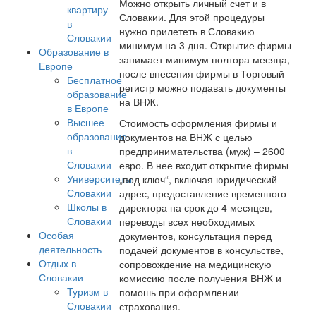
Можно открыть личный счет и в
квартиру
Словакии. Для этой процедуры
в
нужно прилететь в Словакию
Словакии
минимум на 3 дня. Открытие фирмы
Образование в
занимает минимум полтора месяца,
Европе
после внесения фирмы в Торговый
Бесплатное
регистр можно подавать документы
образование
на ВНЖ.
в Европе
Высшее
Стоимость оформления фирмы и
образование
документов на ВНЖ с целью
в
предпринимательства (муж) – 2600
Словакии
евро. В нее входит открытие фирмы
Университеты
„под ключ“, включая юридический
Словакии
адрес, предоставление временного
Школы в
директора на срок до 4 месяцев,
Словакии
переводы всех необходимых
Особая
документов, консультация перед
деятельность
подачей документов в консульстве,
Отдых в
сопровождение на медицинскую
Словакии
комиссию после получения ВНЖ и
Туризм в
помошь при оформлении
Словакии
страхования.