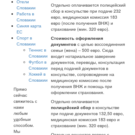
Отели
Отдельно оплачивается полицейский
Словакии
сбор в консульстве при подаче 232
Работа в
евро, медицинская комиссия 183
Словакии
евро (после получения ВНЖ) и
Синяя карта
страхование (мин. 320 евро).
ЕС
Спорт в
Стоимость оформления
Словакии
документов
с целью воссоединения
Теннис в
семьи (жена) – 500 евро. Сюда
Словакии
входит нотариальное заверение
Футбол в
документов, переводы, консультация
Словакии
перед подачей документов в
Хоккей в
консульстве, сопровождение на
Словакии
медицинскую комиссию после
получения ВНЖ и помощь при
Прямо
оформлении страхования.
сейчас
свяжитесь с
Отдельно оплачивается
нами
полицейский сбор
в консульстве
любым
при подаче документов 132,50 евро,
удобныи
медицинская комиссия 183 евро и
способом.
страхование (мин. 320 евро).
Мы
Отдельно решается вопрос с