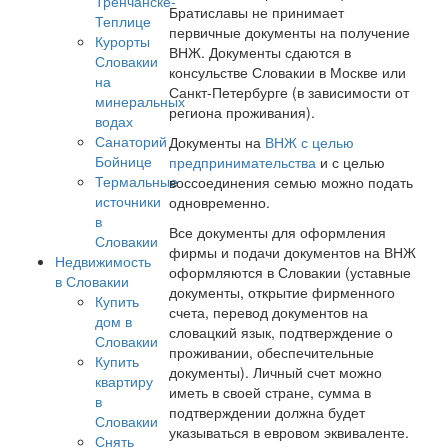
Тренчанске-
Братиславы не принимает
Теплице
первичные документы на получение
Курорты
ВНЖ. Документы сдаются в
Словакии
консульстве Словакии в Москве или
на
Санкт-Петербурге (в зависимости от
минеральных
региона проживания).
водах
Санаторий
Документы на
ВНЖ с целью
Бойнице
предпринимательства
и с целью
Термальные
воссоединения семью можно подать
источники
одновременно.
в
Все документы для оформления
Словакии
фирмы и подачи документов на ВНЖ
Недвижимость
оформляются в Словакии (уставные
в Словакии
документы, открытие фирменного
Купить
счета, перевод документов на
дом в
словацкий язык, подтверждение о
Словакии
проживании, обеспечительные
Купить
документы). Личный счет можно
квартиру
иметь в своей стране, сумма в
в
подтверждении должна будет
Словакии
указываться в евровом эквиваленте.
Снять