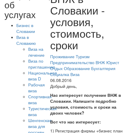
об
Словакии -
услугах
условия,
Бизнес в
стоимость,
Словакии
Виза в
сроки
Словакию
Виза на
лечение
Проживание
Туризм
Виза по
Предпринимательство
ВНЖ
Юрист
приглашению
Отдых
Образование
Бухгалтерия
Национальная
Социалка
Виза
виза D
06.08.2016
Рабочая
Добрый день,
виза
Нас интересует получение ВНЖ в
Спортивная
Словакии. Напишите подробно
виза
условия, стоимость и сроки на
Туристическая
двоих человек?
виза
Шенгенская
Вот что нас интересует:
виза для
1) Регистрация фирмы +бизнес план
россиян