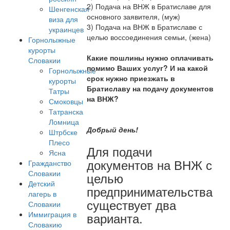
2) Подача на ВНЖ в Братиславе для
Шенгенская
основного заявителя, (муж)
виза для
3) Подача на ВНЖ в Братиславе с
украинцев
целью воссоединения семьи, (жена)
Горнолыжные
курорты
Какие пошлины нужно оплачивать
Словакии
помимо Ваших услуг? И на какой
Горнолыжные
срок нужно приезжать в
курорты
Братиславу на подачу документов
Татры
на ВНЖ?
Смоковцы
Татранска
Ломница
Добрый день!
Штрбске
Плесо
Для подачи
Ясна
документов на ВНЖ с
Гражданство
Словакии
целью
Детский
предпринимательства
лагерь в
существует два
Словакии
Иммиграция в
варианта.
Словакию