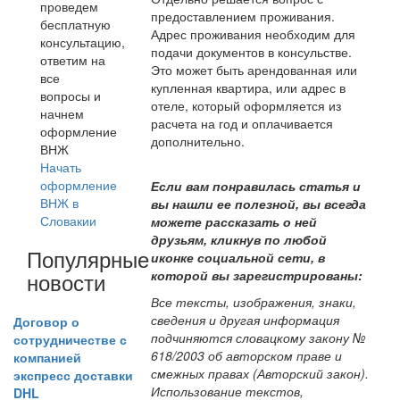
проведем
предоставлением проживания.
бесплатную
Адрес проживания необходим для
консультацию,
подачи документов в консульстве.
ответим на
Это может быть арендованная или
все
купленная квартира, или адрес в
вопросы и
отеле, который оформляется из
начнем
расчета на год и оплачивается
оформление
дополнительно.
ВНЖ
Начать
оформление
Если вам понравилась статья и
ВНЖ в
вы нашли ее полезной, вы всегда
Словакии
можете рассказать о ней
друзьям, кликнув по любой
Популярные
иконке социальной сети, в
новости
которой вы зарегистрированы:
Все тексты, изображения, знаки,
сведения и другая информация
Договор о
подчиняются словацкому закону №
сотрудничестве с
618/2003 об авторском праве и
компанией
смежных правах (Авторский закон).
экспресс доставки
Использование текстов,
DHL